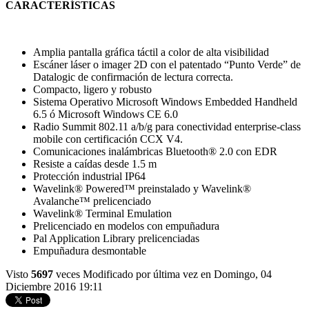
CARACTERÍSTICAS
Amplia pantalla gráfica táctil a color de alta visibilidad
Escáner láser o imager 2D con el patentado “Punto Verde” de
Datalogic de confirmación de lectura correcta.
Compacto, ligero y robusto
Sistema Operativo Microsoft Windows Embedded Handheld
6.5 ó Microsoft Windows CE 6.0
Radio Summit 802.11 a/b/g para conectividad enterprise-class
mobile con certificación CCX V4.
Comunicaciones inalámbricas Bluetooth® 2.0 con EDR
Resiste a caídas desde 1.5 m
Protección industrial IP64
Wavelink® Powered™ preinstalado y Wavelink®
Avalanche™ prelicenciado
Wavelink® Terminal Emulation
Prelicenciado en modelos con empuñadura
Pal Application Library prelicenciadas
Empuñadura desmontable
Visto
5697
veces
Modificado por última vez en Domingo, 04
Diciembre 2016 19:11