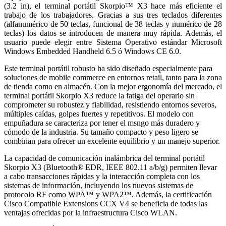
(3.2 in), el terminal portátil Skorpio™ X3 hace más eficiente el
trabajo de los trabajadores. Gracias a sus tres teclados diferentes
(alfanumérico de 50 teclas, funcional de 38 teclas y numérico de 28
teclas) los datos se introducen de manera muy rápida. Además, el
usuario puede elegir entre Sistema Operativo estándar Microsoft
Windows Embedded Handheld 6.5 ó Windows CE 6.0.
Este terminal portátil robusto ha sido diseñado especialmente para
soluciones de mobile commerce en entornos retail, tanto para la zona
de tienda como en almacén. Con la mejor ergonomía del mercado, el
terminal portátil Skorpio X3 reduce la fatiga del operario sin
comprometer su robustez y fiabilidad, resistiendo entornos severos,
múltiples caídas, golpes fuertes y repetitivos. El modelo con
empuñadura se caracteriza por tener el msngo más duradero y
cómodo de la industria. Su tamaño compacto y peso ligero se
combinan para ofrecer un excelente equilibrio y un manejo superior.
La capacidad de comunicación inalámbrica del terminal portátil
Skorpio X3 (Bluetooth® EDR, IEEE 802.11 a/b/g) permiten llevar
a cabo transacciones rápidas y la interacción completa con los
sistemas de información, incluyendo los nuevos sistemas de
protocolo RF como WPA™ y WPA2™. Además, la certificación
Cisco Compatible Extensions CCX V4 se beneficia de todas las
ventajas ofrecidas por la infraestructura Cisco WLAN.