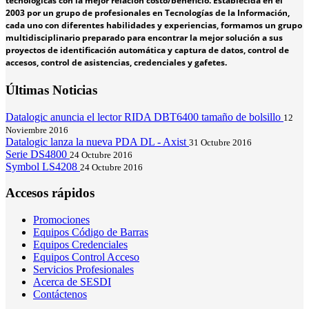
tecnológicas con la mejor relación costo/beneficio. Establecida en el
2003 por un grupo de profesionales en Tecnologías de la Información,
cada uno con diferentes habilidades y experiencias, formamos un grupo
multidisciplinario preparado para encontrar la mejor solución a sus
proyectos de identificación automática y captura de datos, control de
accesos, control de asistencias, credenciales y gafetes.
Últimas Noticias
Datalogic anuncia el lector RIDA DBT6400 tamaño de bolsillo
12
Noviembre 2016
Datalogic lanza la nueva PDA DL - Axist
31 Octubre 2016
Serie DS4800
24 Octubre 2016
Symbol LS4208
24 Octubre 2016
Accesos rápidos
Promociones
Equipos Código de Barras
Equipos Credenciales
Equipos Control Acceso
Servicios Profesionales
Acerca de SESDI
Contáctenos