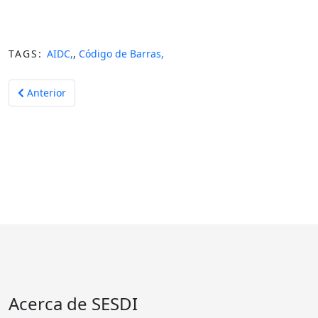
TAGS:
AIDC,
,
Código de Barras,
Artículo anterior: Tipos de Códigos de Barras
Anterior
Acerca de SESDI