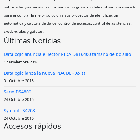
Soluciones en Sistemas de Identificación, S.A. de C.V. es una empresa
Mexicana enfocada en brindar a nuestros clientes soluciones tecnológicas
con la mejor relación costo/beneficio. Establecida en el 2003 por un grupo
de profesionales en Tecnologías de la Información, cada uno con diferentes
habilidades y experiencias, formamos un grupo multidisciplinario preparado
para encontrar la mejor solución a sus proyectos de identificación
automática y captura de datos, control de accesos, control de asistencias,
credenciales y gafetes.
Últimas Noticias
Datalogic anuncia el lector RIDA DBT6400 tamaño de bolsillo
12 Noviembre 2016
Datalogic lanza la nueva PDA DL - Axist
31 Octubre 2016
Serie DS4800
24 Octubre 2016
Symbol LS4208