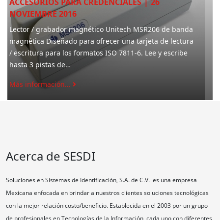
Digitalizador de Huella Verifier
300 LC
ACCESORIOS PARA CREDENCIALES
|
26
NOVIEMBRE 2016
Verifier 300 LC (Lexan Case) de Cross Match
Technologies Captura impresiones dactilares que
aseguran resultados acertados y confiables
en programas de identificación, verificación y registro
de las personas. Los Verifier…
Más información...
Acerca de SESDI