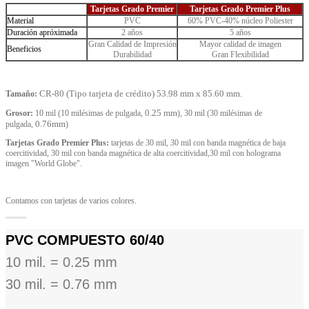
Tarjetas Grado Premier
Tarjetas Grado Premier Plus
Material
PVC
60% PVC-40% núcleo Poliester
Duración apróximada
2 años
5 años
Gran Calidad de Impresión
Mayor calidad de imagen
Beneficios
Durabilidad
Gran Flexibilidad
CR-80 (Tipo tarjeta de crédito) 53.98 mm x 85.60 mm.
Tamaño:
0.25 mm
Grosor:
10 mil (10 milésimas de pulgada,
), 30 mil (30 milésimas de
0.76mm
pulgada,
)
Tarjetas Grado Premier Plus:
tarjetas de 30 mil, 30 mil con banda magnética de baja
coercitividad, 30 mil con banda magnética de alta coercitividad,30 mil con holograma
imagen "World Globe".
Contamos con tarjetas de varios colores.
PVC COMPUESTO 60/40
10 mil. = 0.25 mm
30 mil. = 0.76 mm