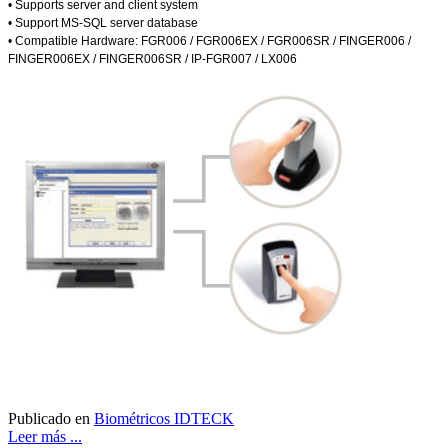
• Supports server and client system
• Support MS-SQL server database
• Compatible Hardware: FGR006 / FGR006EX / FGR006SR / FINGER006 /
FINGER006EX / FINGER006SR / IP-FGR007 / LX006
Publicado en
Biométricos IDTECK
Leer más ...