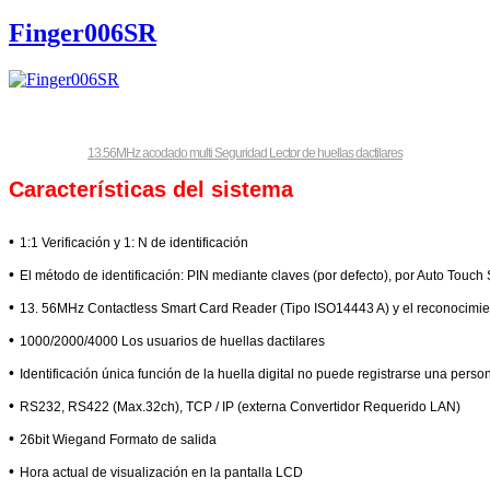
Finger006SR
13.56MHz acodado multi Seguridad Lector de huellas dactilares
Características del sistema
•
1:1 Verificación y 1: N de identificación
•
El método de identificación: PIN mediante claves (por defecto), por Auto Touch
•
13. 56MHz Contactless Smart Card Reader (Tipo ISO14443 A) y el reconocimient
•
1000/2000/4000 Los usuarios de huellas dactilares
•
Identificación única función de la huella digital no puede registrarse una pers
•
RS232, RS422 (Max.32ch), TCP / IP (externa Convertidor Requerido LAN)
•
26bit Wiegand Formato de salida
•
Hora actual de visualización en la pantalla LCD