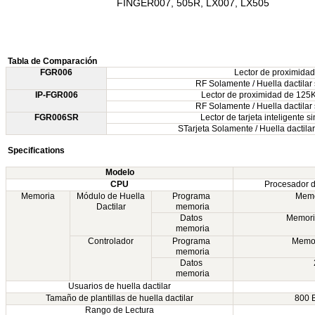
FINGER007, 505R, LX007, LX505
Tabla de Comparación
FGR006
Lector de proximida
RF Solamente / Huella dactilar 
IP-FGR006
Lector de proximidad de 125
RF Solamente / Huella dactilar 
FGR006SR
Lector de tarjeta inteligente
S
Tarjeta Solamente / Huella dactilar
Specifications
Modelo
CPU
Procesador d
Memoria
Módulo de Huella
Programa
Memo
Dactilar
memoria
Datos
Memori
memoria
Controlador
Programa
Memor
memoria
Datos
memoria
Usuarios de huella dactilar
Tamaño de plantillas de huella dactilar
800 B
Rango de Lectura