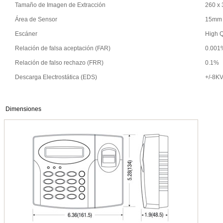
Tamaño de Imagen de Extracción
260 x 
Área de Sensor
15mm 
Escáner
High Q
Relación de falsa aceptación (FAR)
0.001
Relación de falso rechazo (FRR)
0.1%
Descarga Electrostática (EDS)
+/-8K
Dimensiones