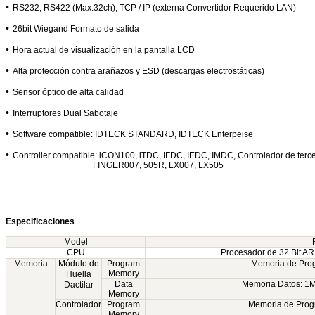
•
RS232, RS422 (Max.32ch), TCP / IP (externa Convertidor Requerido LAN)
•
26bit Wiegand Formato de salida
•
Hora actual de visualización en la pantalla LCD
•
Alta protección contra arañazos y ESD (descargas electrostáticas)
•
Sensor óptico de alta calidad
•
Interruptores Dual Sabotaje
•
Software compatible: IDTECK STANDARD, IDTECK Enterpeise
•
Controller compatible: iCON100, iTDC, IFDC, IEDC, IMDC, Controlador de terc
FINGER007, 505R, LX007, LX505
Especificaciones
Model
CPU
Procesador de 32 Bit AR
Memoria
Módulo de
Program
Memoria de Pro
Memory
Huella
Data
Memoria Datos: 1M
Dactilar
Memory
Controlador
Program
Memoria de Prog
Memory