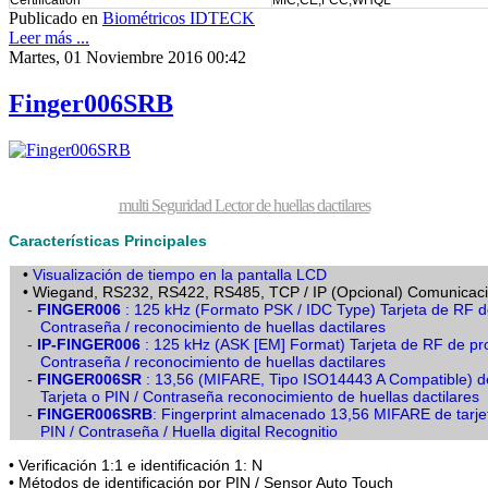
Certification
MIC,CE,FCC,WHQL
Publicado en
Biométricos IDTECK
Leer más ...
Martes, 01 Noviembre 2016 00:42
Finger006SRB
multi Seguridad Lector de huellas dactilares
Características Principales
•
Visualización de tiempo en la pantalla LCD
• Wiegand, RS232, RS422, RS485, TCP / IP (Opcional) Comunicac
-
FINGER006
: 125 kHz (Formato PSK / IDC Type) Tarjeta de RF d
Contraseña / reconocimiento de huellas dactilares
-
IP-FINGER006
: 125 kHz (ASK [EM] Format) Tarjeta de RF de pr
Contraseña / reconocimiento de huellas dactilares
-
FINGER006SR
: 13,56 (MIFARE, Tipo ISO14443 A Compatible)
Tarjeta o PIN / Contraseña reconocimiento de huellas dactilares
-
FINGER006SRB
: Fingerprint almacenado 13,56 MIFARE de tarjet
PIN / Contraseña / Huella digital Recognitio
• Verificación 1:1 e identificación 1: N
• Métodos de identificación por PIN / Sensor Auto Touch