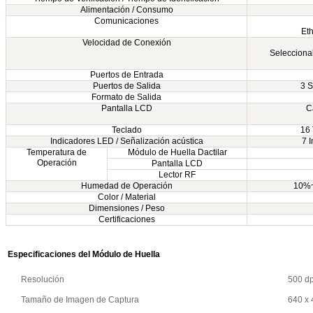
Alimentación / Consumo
Comunicaciones
Et
Velocidad de Conexión
Selecciona
Puertos de Entrada
Puertos de Salida
3 S
Formato de Salida
Pantalla LCD
C
Teclado
16 
Indicadores LED / Señalización acústica
7 
Temperatura de
Módulo de Huella Dactilar
Operación
Pantalla LCD
Lector RF
Humedad de Operación
10%~
Color / Material
Dimensiones / Peso
Certificaciones
Especificaciones del Módulo de Huella
Resolución
500 dp
Tamaño de Imagen de Captura
640 x 