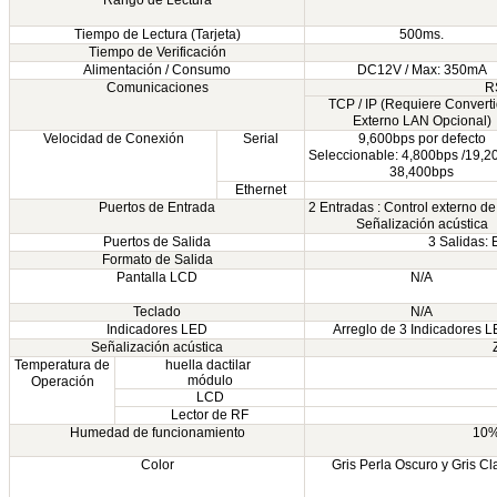
Tiempo de Lectura (Tarjeta)
500ms.
Tiempo de Verificación
Alimentación / Consumo
DC12V / Max: 350mA
Comunicaciones
R
TCP / IP (Requiere Converti
Externo LAN Opcional)
Velocidad de Conexión
Serial
9,600bps por defecto
Seleccionable: 4,800bps /19,2
38,400bps
Ethernet
Puertos de Entrada
2 Entradas : Control externo d
Señalización acústica
Puertos de Salida
3 Salidas: 
Formato de Salida
Pantalla LCD
N/A
Teclado
N/A
Indicadores LED
Arreglo de 3 Indicadores 
Señalización acústica
Temperatura de
huella dactilar
módulo
Operación
LCD
Lector de RF
Humedad de funcionamiento
10%
Color
Gris Perla Oscuro y Gris Cl