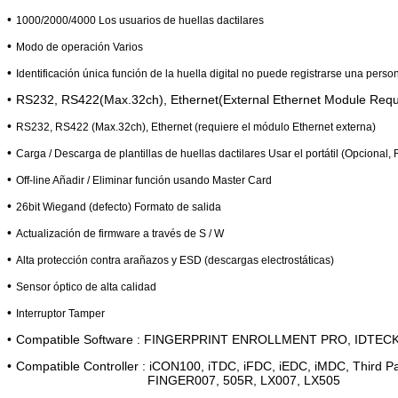
•
1000/2000/4000 Los usuarios de huellas dactilares
•
Modo de operación Varios
•
Identificación única función de la huella digital no puede registrarse una pers
•
RS232, RS422(Max.32ch), Ethernet(External Ethernet Module Requ
•
RS232, RS422 (Max.32ch), Ethernet (requiere el módulo Ethernet externa)
•
Carga / Descarga de plantillas de huellas dactilares Usar el portátil (Opcional
•
Off-line Añadir / Eliminar función usando Master Card
•
26bit Wiegand (defecto) Formato de salida
•
Actualización de firmware a través de S / W
•
Alta protección contra arañazos y ESD (descargas electrostáticas)
•
Sensor óptico de alta calidad
•
Interruptor Tamper
•
Compatible Software : FINGERPRINT ENROLLMENT PRO, IDTE
•
Compatible Controller : iCON100, iTDC, iFDC, iEDC, iMDC, Third Par
FINGER007, 505R, LX007, LX505