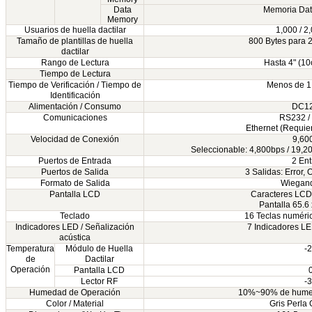
Data
Memoria Dat
Memory
Usuarios de huella dactilar
1,000 / 2
Tamaño de plantillas de huella
800 Bytes para 2 
dactilar
Rango de Lectura
Hasta 4" (1
Tiempo de Lectura
Tiempo de Verificación / Tiempo de
Menos de 1 
Identificación
Alimentación / Consumo
DC12
Comunicaciones
RS232 /
Ethernet (Requie
Velocidad de Conexión
9,60
Seleccionable: 4,800bps / 19,2
Puertos de Entrada
2 Ent
Puertos de Salida
3 Salidas: Error, 
Formato de Salida
Wiegand 
Pantalla LCD
Caracteres LCD 
Pantalla 65.6 
Teclado
16 Teclas numéri
Indicadores LED / Señalización
7 Indicadores LE
acústica
Temperatura
Módulo de Huella
-
de
Dactilar
Operación
Pantalla LCD
Lector RF
-
Humedad de Operación
10%~90% de humeda
Color / Material
Gris Perla 