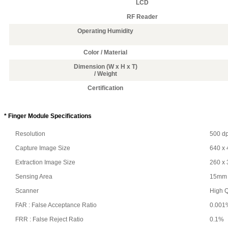
LCD
RF Reader
Operating Humidity
Color / Material
Dimension (W x H x T)
/ Weight
Certification
* Finger Module Specifications
Resolution
500 dp
Capture Image Size
640 x 
Extraction Image Size
260 x 
Sensing Area
15mm 
Scanner
High Q
FAR : False Acceptance Ratio
0.001
FRR : False Reject Ratio
0.1%