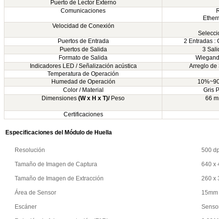
Puerto de Lector Externo
Comunicaciones
R
Ether
Velocidad de Conexión
Selecci
Puertos de Entrada
2 Entradas :
Puertos de Salida
3 Sali
Formato de Salida
Wiegand 
Indicadores LED / Señalización acústica
Arreglo de
Temperatura de Operación
Humedad de Operación
10%~90%
Color / Material
Gris P
Dimensiones
(W x H x T)/
Peso
66 m
Certificaciones
Especificaciones del Módulo de Huella
Resolución
500 dp
Tamaño de Imagen de Captura
640 x 
Tamaño de Imagen de Extracción
260 x 
Área de Sensor
15mm 
Escáner
Sensor