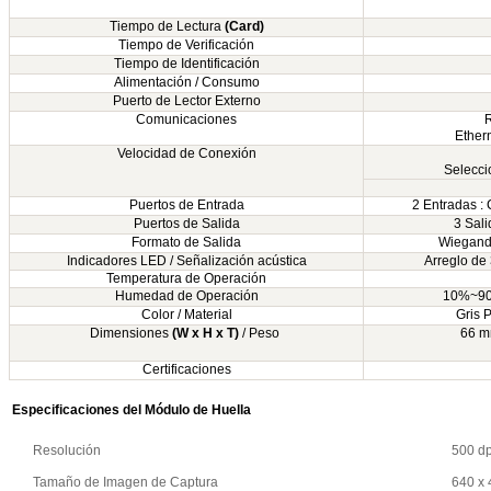
Tiempo de Lectura
(Card)
Tiempo de Verificación
Tiempo de Identificación
Alimentación / Consumo
Puerto de Lector Externo
Comunicaciones
R
Ether
Velocidad de Conexión
Selecci
Puertos de Entrada
2 Entradas :
Puertos de Salida
3 Sali
Formato de Salida
Wiegand 
Indicadores LED / Señalización acústica
Arreglo de
Temperatura de Operación
Humedad de Operación
10%~90%
Color / Material
Gris P
Dimensiones
(W x H x T)
/ Peso
66 m
Certificaciones
Especificaciones del Módulo de Huella
Resolución
500 dp
Tamaño de Imagen de Captura
640 x 