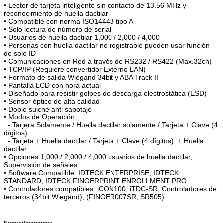
• Lector de tarjeta inteligente sin contacto de 13.56 MHz y
reconocimiento de huella dactilar
• Compatible con norma ISO14443 tipo A
• Solo lectura de número de serial
• Usuarios de huella dactilar 1,000 / 2,000 / 4,000
• Personas con huella dactilar no registrable pueden usar función
de solo ID
• Comunicaciones en Red a través de RS232 / RS422 (Max.32ch)
• TCP/IP (Requiere convertidor Externo LAN)
• Formato de salida Wiegand 34bit y ABA Track II
• Pantalla LCD con hora actual
• Diseñado para resistir golpes de descarga electrostática (ESD)
• Sensor óptico de alta calidad
• Doble suiche anti sabotaje
• Modos de Operación:
- Tarjera Solamente / Huella dactilar solamente / Tarjeta + Clave (4
dígitos)
- Tarjeta + Huella dactilar / Tarjeta + Clave (4 dígitos) + Huella
dactilar
• Opciones:1,000 / 2,000 / 4,000 usuarios de huella dactilar,
Supervisión de señales
• Software Compatible: IDTECK ENTERPRISE, IDTECK
STANDARD, IDTECK FINGERPRINT ENROLLMENT PRO
• Controladores compatibles: iCON100, iTDC-SR, Controladores de
terceros (34bit Wiegand), (FINGER007SR, SR505)