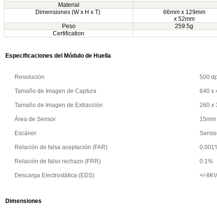
Material
Dimensiones
(W x H x T)
66mm x 129mm
x 52mm
Peso
259.5g
Certification
Especificaciones del Módulo de Huella
Resolución
500 dp
Tamaño de Imagen de Captura
640 x 
Tamaño de Imagen de Extracción
260 x 
Área de Sensor
15mm 
Escáner
Sensor
Relación de falsa aceptación (FAR)
0.001
Relación de falso rechazo (FRR)
0.1%
Descarga Electrostática (EDS)
+/-8K
Dimensiones