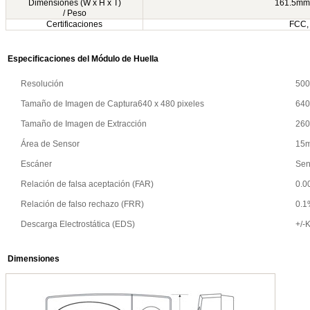
Dimensiones
(W x H x T)
161.5mm
/
Peso
Certificaciones
FCC,
Especificaciones del Módulo de Huella
Resolución
500
Tamaño de Imagen de Captura
640 x 480 pixeles
640
Tamaño de Imagen de Extracción
260
Área de Sensor
15
Escáner
Sen
Relación de falsa aceptación (FAR)
0.0
Relación de falso rechazo (FRR)
0.1
Descarga Electrostática (EDS)
+/-
Dimensiones