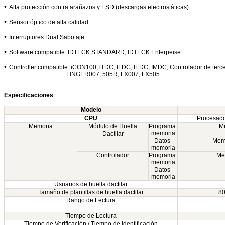
•
Alta protección contra arañazos y ESD (descargas electrostáticas)
•
Sensor óptico de alta calidad
•
Interruptores Dual Sabotaje
•
Software compatible: IDTECK STANDARD, IDTECK Enterpeise
•
Controller compatible: iCON100, iTDC, IFDC, IEDC, IMDC, Controlador de terc
FINGER007, 505R, LX007, LX505
Especificaciones
Modelo
CPU
Procesado
Memoria
Módulo de Huella
Programa
Me
memoria
Dactilar
Datos
Memo
memoria
Controlador
Programa
Me
memoria
Datos
memoria
Usuarios de huella dactilar
Tamaño de plantillas de huella dactilar
80
Rango de Lectura
Tiempo de Lectura
Tiempo de Verificación / Tiempo de Identificación