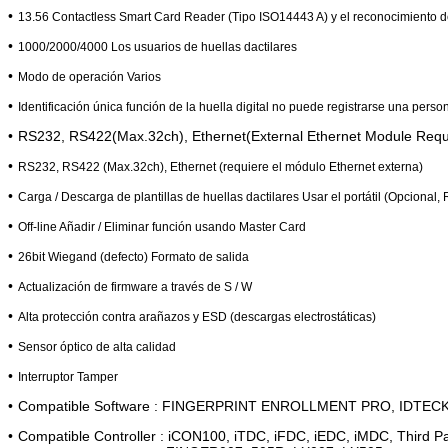
•
13.56 Contactless Smart Card Reader (Tipo ISO14443 A) y el reconocimiento de
•
1000/2000/4000 Los usuarios de huellas dactilares
•
Modo de operación Varios
•
Identificación única función de la huella digital no puede registrarse una pers
•
RS232, RS422(Max.32ch), Ethernet(External Ethernet Module Requ
•
RS232, RS422 (Max.32ch), Ethernet (requiere el módulo Ethernet externa)
•
Carga / Descarga de plantillas de huellas dactilares Usar el portátil (Opcional
•
Off-line Añadir / Eliminar función usando Master Card
•
26bit Wiegand (defecto) Formato de salida
•
Actualización de firmware a través de S / W
•
Alta protección contra arañazos y ESD (descargas electrostáticas)
•
Sensor óptico de alta calidad
•
Interruptor Tamper
•
Compatible Software : FINGERPRINT ENROLLMENT PRO, IDTE
•
Compatible Controller : iCON100, iTDC, iFDC, iEDC, iMDC, Third Par