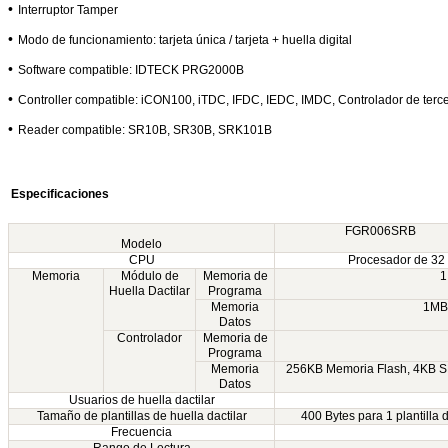
•
Interruptor Tamper
•
Modo de funcionamiento: tarjeta única / tarjeta + huella digital
•
Software compatible: IDTECK PRG2000B
•
Controller compatible: iCON100, iTDC, IFDC, IEDC, IMDC, Controlador de terc
•
Reader compatible: SR10B, SR30B, SRK101B
Especificaciones
FGR006SRB
Modelo
CPU
Procesador de 32 
Memoria
Módulo de
Memoria de
1
Huella Dactilar
Programa
Memoria
1MB 
Datos
Controlador
Memoria de
Programa
Memoria
256KB Memoria Flash, 4KB
Datos
Usuarios de huella dactilar
Tamaño de plantillas de huella dactilar
400 Bytes para 1 plantilla 
Frecuencia
Rango de Lectura