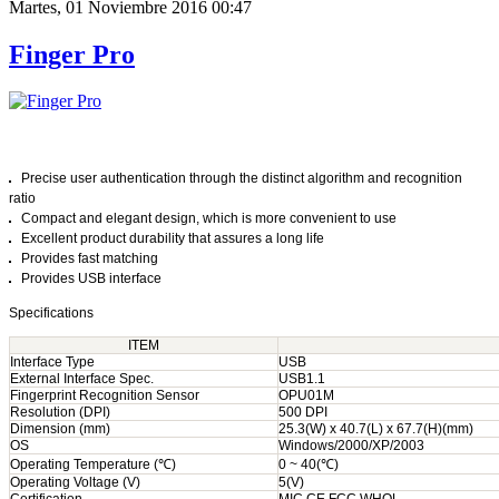
Martes, 01 Noviembre 2016 00:47
Finger Pro
Precise user authentication through the distinct algorithm and recognition
ratio
Compact and elegant design, which is more convenient to use
Excellent product durability that assures a long life
Provides fast matching
Provides USB interface
Specifications
ITEM
Interface Type
USB
External Interface Spec.
USB1.1
Fingerprint Recognition Sensor
OPU01M
Resolution (DPI)
500 DPI
Dimension (mm)
25.3(W) x 40.7(L) x 67.7(H)(mm)
OS
Windows/2000/XP/2003
Operating Temperature (℃)
0 ~ 40(℃)
Operating Voltage (V)
5(V)