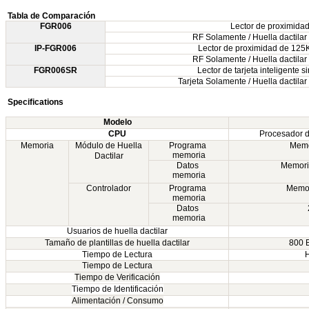
Tabla de Comparación
FGR006
Lector de proximida
RF Solamente / Huella dactilar 
IP-FGR006
Lector de proximidad de 125
RF Solamente / Huella dactilar 
FGR006SR
Lector de tarjeta inteligente
Tarjeta Solamente / Huella dactilar 
Specifications
Modelo
CPU
Procesador d
Memoria
Módulo de Huella
Programa
Memo
memoria
Dactilar
Datos
Memori
memoria
Controlador
Programa
Memor
memoria
Datos
memoria
Usuarios de huella dactilar
Tamaño de plantillas de huella dactilar
800 B
Tiempo de Lectura
H
Tiempo de Lectura
Tiempo de Verificación
Tiempo de Identificación
Alimentación / Consumo