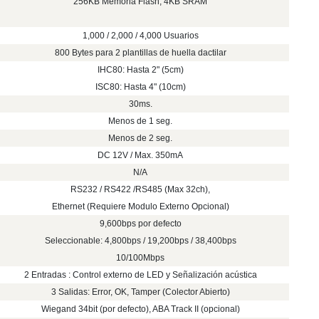
256KB Memoria Flash, 4KB SRAM
1,000 / 2,000 / 4,000 Usuarios
800 Bytes para 2 plantillas de huella dactilar
IHC80: Hasta 2" (5cm)
ISC80: Hasta 4" (10cm)
30ms.
Menos de 1 seg.
Menos de 2 seg.
DC 12V / Max. 350mA
N/A
RS232 / RS422 /RS485 (Max 32ch),
Ethernet (Requiere Modulo Externo Opcional)
9,600bps por defecto
Seleccionable: 4,800bps / 19,200bps / 38,400bps
10/100Mbps
2 Entradas : Control externo de LED y Señalización acústica
3 Salidas: Error, OK, Tamper (Colector Abierto)
Wiegand 34bit (por defecto), ABA Track II (opcional)