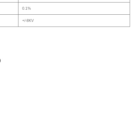
0.1%
+/-8KV