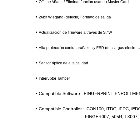
•
Off-line Añadir / Eliminar función usando Master Card
•
26bit Wiegand (defecto) Formato de salida
•
Actualización de firmware a través de S / W
•
Alta protección contra arañazos y ESD (descargas electrost
•
Sensor óptico de alta calidad
•
Interruptor Tamper
•
Compatible Software : FINGERPRINT ENROLLM
•
Compatible Controller : iCON100, iTDC, iFDC, iEDC
FINGER007, 505R, LX007, L