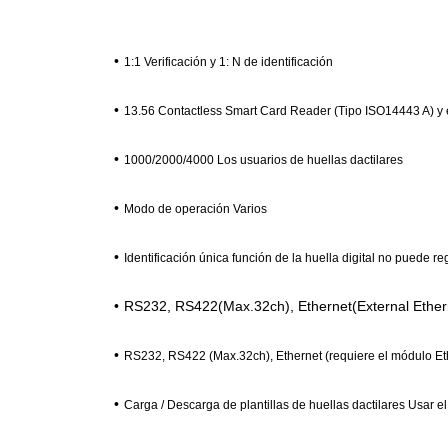
•
1:1 Verificación y 1: N de identificación
•
13.56 Contactless Smart Card Reader (Tipo ISO14443 A) y e
•
1000/2000/4000 Los usuarios de huellas dactilares
•
Modo de operación Varios
•
Identificación única función de la huella digital no puede r
•
RS232, RS422(Max.32ch), Ethernet(External Ether
•
RS232, RS422 (Max.32ch), Ethernet (requiere el módulo Et
•
Carga / Descarga de plantillas de huellas dactilares Usar el