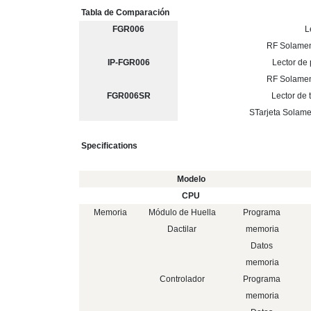
Tabla de Comparación
FGR006
L
RF Solament
IP-FGR006
Lector de
RF Solament
FGR006SR
Lector de 
S
Tarjeta Solamen
Specifications
Modelo
CPU
Memoria
Módulo de Huella
Programa
Dactilar
memoria
Datos
memoria
Controlador
Programa
memoria