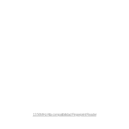
13.56MHz Alta compatibilidad Fingerprint Reader