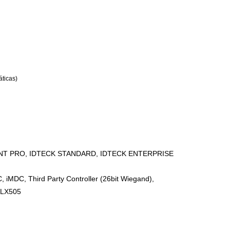
áticas)
ENT PRO, IDTECK STANDARD, IDTECK ENTERPRISE
, iMDC, Third Party Controller (26bit Wiegand),
X505