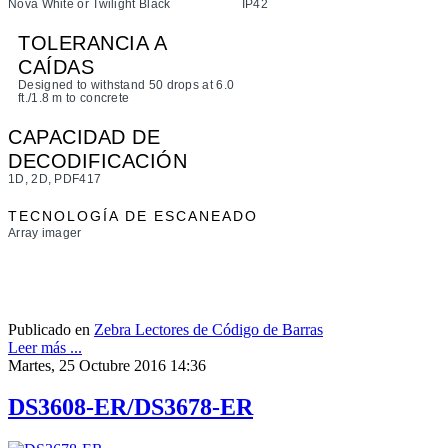
Nova White or Twilight Black
IP42
TOLERANCIA A
CAÍDAS
Designed to withstand 50 drops at 6.0
ft./1.8 m to concrete
CAPACIDAD DE
DECODIFICACIÓN
1D, 2D, PDF417
TECNOLOGÍA DE ESCANEADO
Array imager
Publicado en
Zebra Lectores de Código de Barras
Leer más ...
Martes, 25 Octubre 2016 14:36
DS3608-ER/DS3678-ER