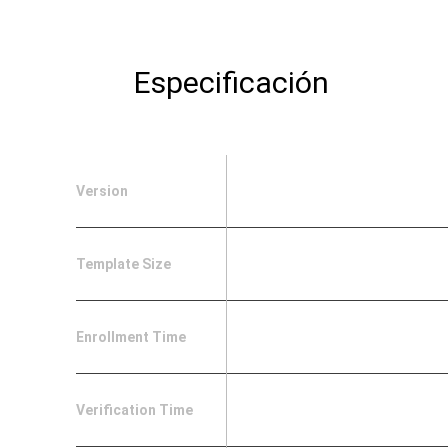
SDK para Windows y L
Especificación
Biblioteca de algoritmo de huella para PC W
Programa de aplicación muestra con código 
Documentación Técnica
Escáner de huella
Version
Template Size
Enrollment Time
Verification Time