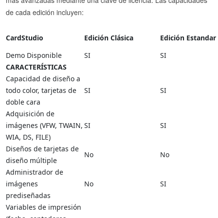
más avanzadas mediante una clave de licencia. Las capacidades
de cada edición incluyen:
CardStudio
Edición Clásica
Edición Estandar
Demo Disponible
SI
SI
CARACTERÍSTICAS
Capacidad de diseño a
todo color, tarjetas de
SI
SI
doble cara
Adquisición de
imágenes (VFW, TWAIN,
SI
SI
WIA, DS, FILE)
Diseños de tarjetas de
No
No
diseño múltiple
Administrador de
imágenes
No
SI
prediseñadas
Variables de impresión