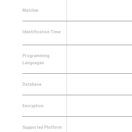
Matcher
Identification Time
Programming
Languages
Database
Encryption
Supported Platform